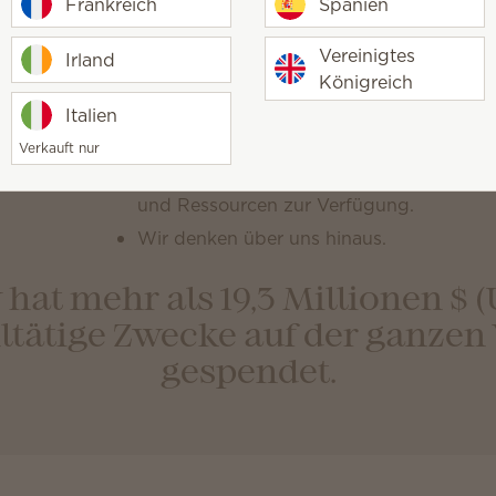
Frankreich
Spanien
Bei Scentsy bedeutet Großz
Vereinigtes
Irland
Königreich
Folgendes:
Italien
Wir geben mehr, als wir nehmen.
Verkauft nur
Wir stellen anderen gerne unsere Zeit, un
und Ressourcen zur Verfügung.
Wir denken über uns hinaus.
 hat mehr als
19,3 Millionen $ 
tätige Zwecke auf der ganzen
gespendet.