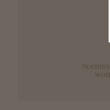
Scentsy
wohl