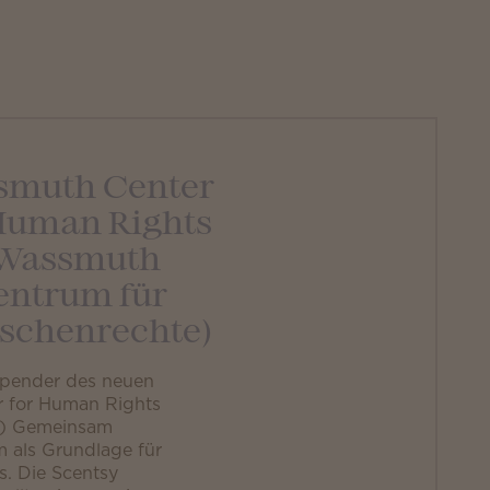
smuth Center
Human Rights
Wassmuth
entrum für
schenrechte)
spender des neuen
 for Human Rights
e) Gemeinsam
 als Grundlage für
s. Die Scentsy