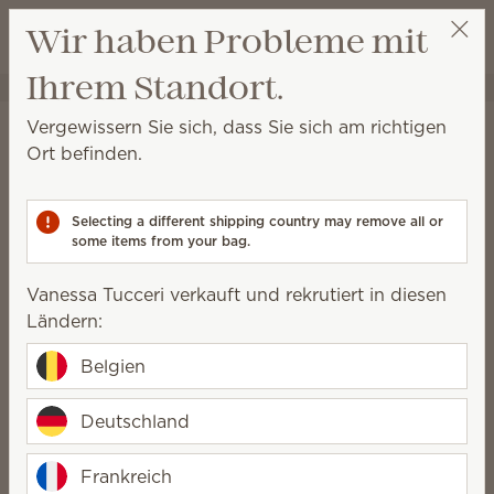
Warenkorb a
Wir haben Probleme mit
Wunschliste
Ihrem Standort.
Vanessa Tucceri
Party auswählen
Startseite
Reinigung
Sprühreiniger
Vergewissern Sie sich, dass Sie sich am richtigen
Sprühreiniger
Ort befinden.
Dieser Sprühreiniger kann täglich auf allen
versiegelten Oberflächen angewendet werden.
Selecting a different shipping country may remove all or
some items from your bag.
6 Ergebnisse
Relevanz
Filter
Vanessa Tucceri verkauft und rekrutiert in diesen
Ländern:
Belgien
Sprühreiniger Lemon
Sprühreiniger Berry
Squeeze
Sweet
Deutschland
15,50 €
15,50 €
(32,77 €/l)
(32,77 €/l)
Frankreich
Quantity
Quantity