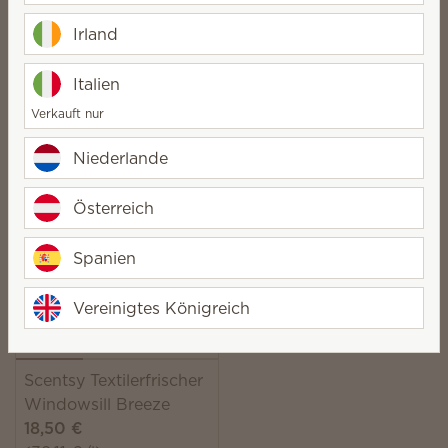
(39,11 €/l)
(39,11 €/l)
Irland
Quantity
Quantity
Italien
Verkauft nur
Scentsy Textilerfrischer
Scentsy Textilerfrischer
Niederlande
Clothesline
Fiji Flower
18,50 €
18,50 €
Österreich
(39,11 €/l)
(39,11 €/l)
Quantity
Quantity
Spanien
Vereinigtes Königreich
Scentsy Textilerfrischer
Windowsill Breeze
18,50 €