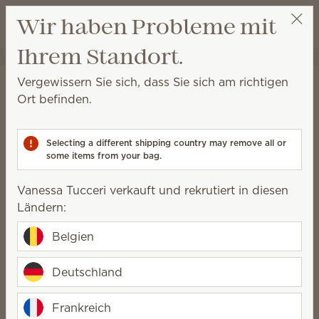
Warenkorb a
Wir haben Probleme mit
Wunschliste
Ihrem Standort.
Vanessa Tucceri
Party auswählen
Startseite
Wäschepflege
Textilerfrischer
Vergewissern Sie sich, dass Sie sich am richtigen
Textilerfrischer
Ort befinden.
Sprühen Sie diesen Textilerfrischer auf schwer zu
waschende Textilien, wenn Sie Lust auf Scentsy Duft
Selecting a different shipping country may remove all or
haben.
some items from your bag.
5 Ergebnisse
Relevanz
Filter
Vanessa Tucceri verkauft und rekrutiert in diesen
Ländern:
Belgien
Scentsy Textilerfrischer
Deutschland
Scentsy Textilerfrischer
Fluffy Fleece
Magnolia Shimmer
18,50 €
Frankreich
18,50 €